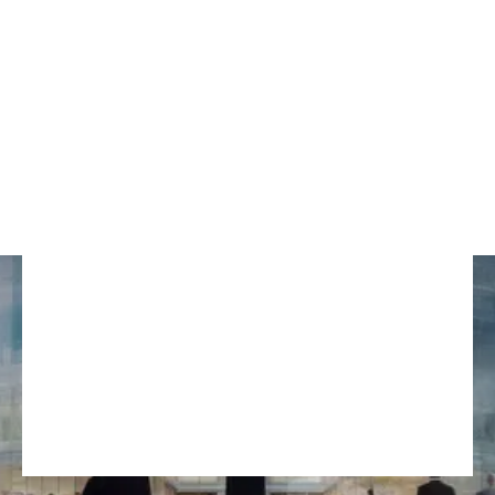
proposte a tasso 0,00, tasso agevolato e
tasso ordinario. Puoi acquistare a partire da
1.500 euro fino a 3.000.000 euro.
ACQUISTO FACILE
CONSULENTI DEDICATI
PAGAMENTI
24/7 SUPPORT
PERSONALIZZATI