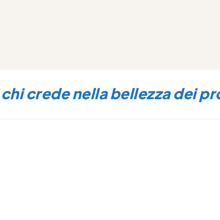
tempi. La nostra missione è trasformare le id
in progetti e i progetti in risultati, creando fidu
e futuro.
hi crede nella bellezza dei pr