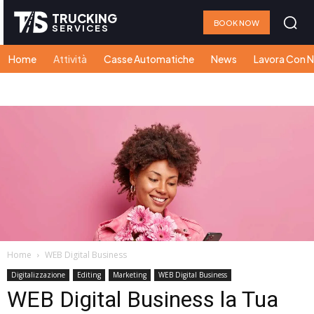
TRUCKING
BOOK NOW
SERVICES
Home
Attività
Casse Automatiche
News
Lavora Con N
Home
WEB Digital Business
Digitalizzazione
Editing
Marketing
WEB Digital Business
WEB Digital Business la Tua