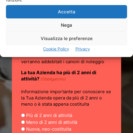
Accetta
IBAN
(Obbligatorio)
Nega
Visualizza le preferenze
0 di 27 numero massimo di caratteri
Cookie Policy
Privacy
Inserire l'IBAN della Tua banca dove
verranno addebitati i canoni di noleggio
La tua Azienda ha più di 2 anni di
attività?
(Obbligatorio)
Informazione importante per conoscere se
la Tua Azienda opera da più di 2 anni o
meno o è stata appena costituita
Più di 2 anni di attività
Meno di 2 anni di attività
Nuova, neo-costituita