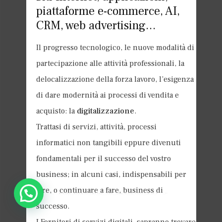
piattaforme e-commerce, AI,
CRM, web advertising…
Il progresso tecnologico, le nuove modalità di
partecipazione alle attività professionali, la
delocalizzazione della forza lavoro, l’esigenza
di dare modernità ai processi di vendita e
acquisto: la
digitalizzazione
.
Trattasi di servizi, attività, processi
informatici non tangibili eppure divenuti
fondamentali per il successo del vostro
business; in alcuni casi, indispensabili per
fare, o continuare a fare, business di
Hai bisogno di assistenza?
successo.
I Fornitori di servizi digitali, sapranno trovare