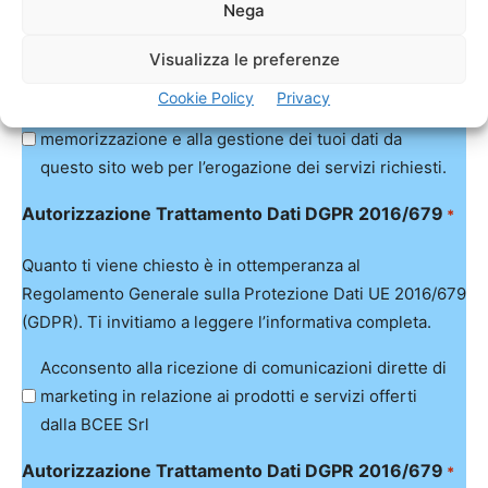
Quanto ti viene chiesto è in ottemperanza al
Nega
Regolamento Generale sulla Protezione Dati UE 2016/679
Visualizza le preferenze
(GDPR). Ti invitiamo a leggere l’informativa completa.
Cookie Policy
Privacy
Utilizzando questo modulo acconsento alla
memorizzazione e alla gestione dei tuoi dati da
questo sito web per l’erogazione dei servizi richiesti.
Autorizzazione Trattamento Dati DGPR 2016/679
*
Quanto ti viene chiesto è in ottemperanza al
Regolamento Generale sulla Protezione Dati UE 2016/679
(GDPR). Ti invitiamo a leggere l’informativa completa.
Acconsento alla ricezione di comunicazioni dirette di
marketing in relazione ai prodotti e servizi offerti
dalla BCEE Srl
Autorizzazione Trattamento Dati DGPR 2016/679
*