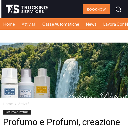
TRUCKING
BOOK NOW
SERVICES
Home
Attività
Casse Automatiche
News
Lavora Con N
Home
Attività
Profumo e Profumi
Profumo e Profumi, creazione