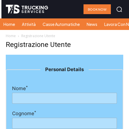
TRUCKING
BOOK NOW
SERVICES
Home
Attività
Casse Automatiche
News
Lavora Con N
Home
Registrazione Utente
Registrazione Utente
Personal Details
*
Nome
*
Cognome