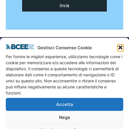
Gestisci Consenso Cookie
Per fornire le migliori esperienze, utilizziamo tecnologie come i
cookie per memorizzare e/o accedere alle informazioni del
dispositivo. Il consenso a queste tecnologie ci permetterà di
elaborare dati come il comportamento di navigazione o ID
unici su questo sito. Non acconsentire o ritirare il consenso
Marketing Finanza Innovazione
può influire negativamente su alcune caratteristiche e
Strada di Cardeto 57, Terni, Italia
funzioni.
T. +39 0744 462402 M. +39 388 9334054
Accetta
Numero Verde Clienti +39 800129500
E-mail info@bcee.it
Nega
Cod. Fiscale P.IVA IT02762930424