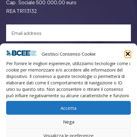
Cap. Sociale 500.000,00 euro
REA TR113132
GO
Gestisci Consenso Cookie
Per fornire le migliori esperienze, utilizziamo tecnologie come i
cookie per memorizzare e/o accedere alle informazioni del
Menù
dispositivo. Il consenso a queste tecnologie ci permetterà di
elaborare dati come il comportamento di navigazione o ID
unici su questo sito. Non acconsentire o ritirare il consenso
Privacy
può influire negativamente su alcune caratteristiche e funzioni.
Termini Utilizzo
Accetta
Iscrizione Newsletter
Cookie Policy (UE)
Nega
Contatti
Visualizza le preferenze