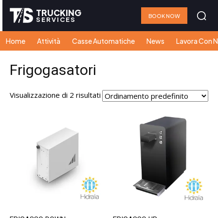
TRUCKING
BOOK NOW
SERVICES
Home
Attività
Casse Automatiche
News
Lavora Con N
Frigogasatori
Visualizzazione di 2 risultati