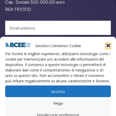
Cap. Sociale 500.000,00 euro
REA TR113132
GO
Gestisci Consenso Cookie
Per fornire le migliori esperienze, utilizziamo tecnologie come i
cookie per memorizzare e/o accedere alle informazioni del
Menù
dispositivo. Il consenso a queste tecnologie ci permetterà di
elaborare dati come il comportamento di navigazione o ID
unici su questo sito. Non acconsentire o ritirare il consenso
Privacy
può influire negativamente su alcune caratteristiche e funzioni.
Termini Utilizzo
Accetta
Iscrizione Newsletter
Cookie Policy (UE)
Nega
Contatti
Visualizza le preferenze