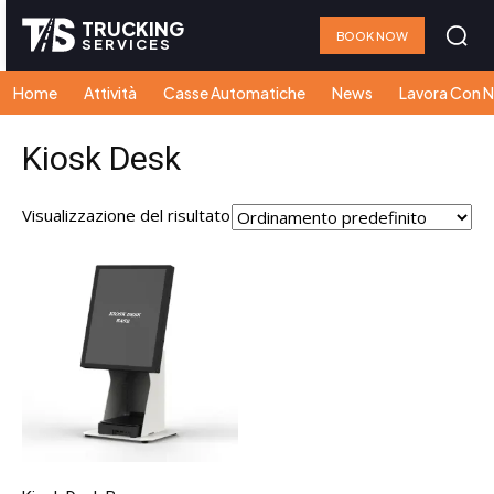
TRUCKING
BOOK NOW
SERVICES
Home
Attività
Casse Automatiche
News
Lavora Con N
Kiosk Desk
Visualizzazione del risultato