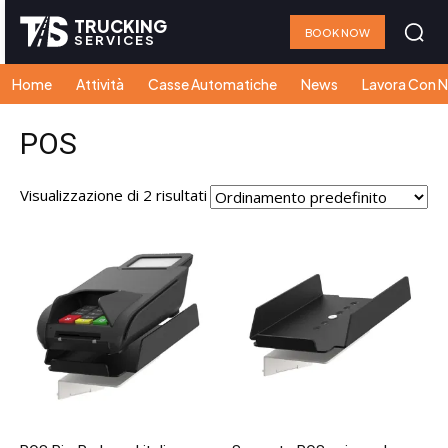
TRUCKING
BOOK NOW
SERVICES
Home
Attività
Casse Automatiche
News
Lavora Con N
POS
Visualizzazione di 2 risultati