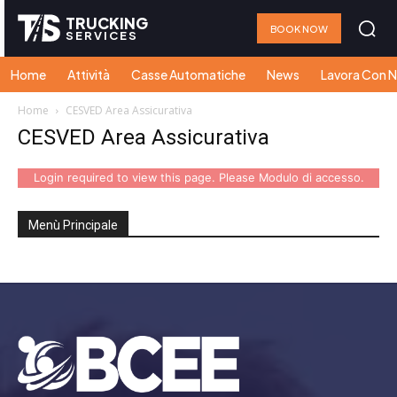
TRUCKING
BOOK NOW
SERVICES
Home
Attività
Casse Automatiche
News
Lavora Con N
Home
CESVED Area Assicurativa
CESVED Area Assicurativa
Login required to view this page. Please
Modulo di accesso
.
Menù Principale