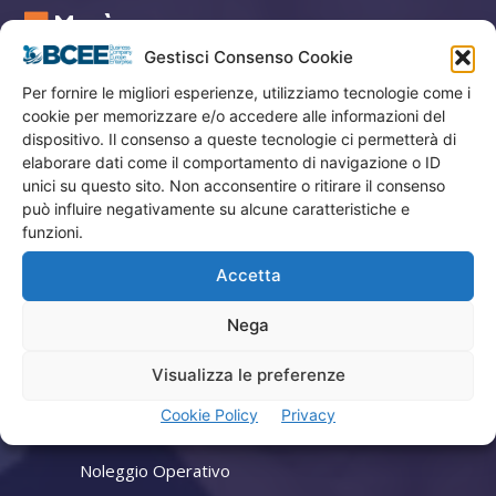
Menù
Gestisci Consenso Cookie
Privacy
Per fornire le migliori esperienze, utilizziamo tecnologie come i
Termini Utilizzo
cookie per memorizzare e/o accedere alle informazioni del
dispositivo. Il consenso a queste tecnologie ci permetterà di
Iscrizione Newsletter
elaborare dati come il comportamento di navigazione o ID
Cookie Policy (UE)
unici su questo sito. Non acconsentire o ritirare il consenso
può influire negativamente su alcune caratteristiche e
Contatti
funzioni.
Accetta
Company
Nega
Home
Attività
Visualizza le preferenze
Consulenza Aziendale
Cookie Policy
Privacy
Lead Generation
Noleggio Operativo