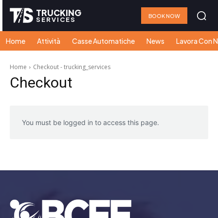
TRUCKING
BOOK NOW
SERVICES
Home
Attività
Casse Automatiche
News
Lavora Con N
Home
Checkout - trucking_services
Checkout
You must be logged in to access this page.