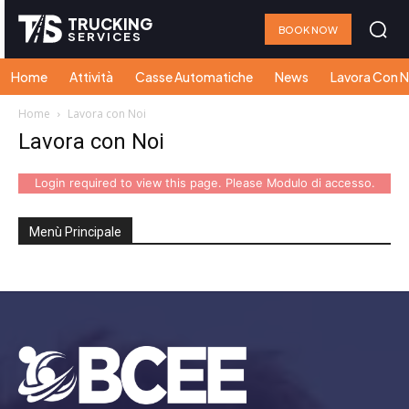
TRUCKING
BOOK NOW
SERVICES
Home
Attività
Casse Automatiche
News
Lavora Con N
Home
Lavora con Noi
Lavora con Noi
Login required to view this page. Please
Modulo di accesso
.
Menù Principale