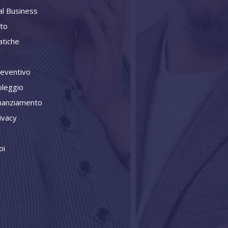
al Business
ito
tiche
reventivo
oleggio
inanziamento
ivacy
oi