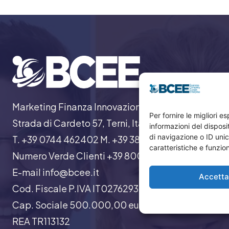
Marketing Finanza Innovazione
Per fornire le migliori 
Strada di Cardeto 57, Terni, Italia
informazioni del dispos
di navigazione o ID unic
T. +39 0744 462402 M. +39 388 9334054
caratteristiche e funzion
Numero Verde Clienti +39 800129500
E-mail info@bcee.it
Accett
Cod. Fiscale P.IVA IT02762930424
Cap. Sociale 500.000,00 euro
REA TR113132