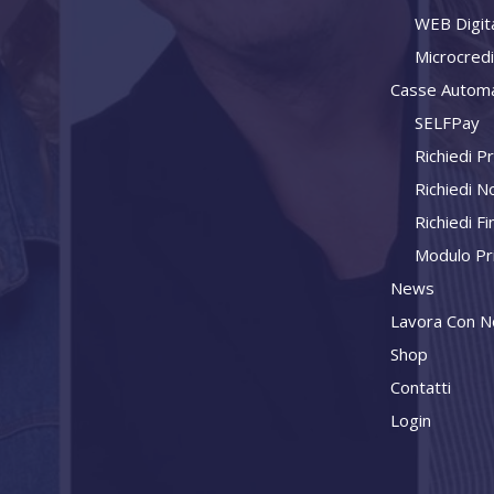
WEB Digit
Microcred
Casse Automa
SELFPay
Richiedi P
Richiedi N
Richiedi F
Modulo Pr
News
Lavora Con N
Shop
Contatti
Login