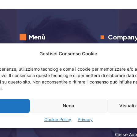
Menù
Compan
Home
Privacy
Gestisci Consenso Cookie
Attività
Termini Utilizzo
esperienze, utilizziamo tecnologie come i cookie per memorizzare e/o 
Consulenz
Iscrizione Newsletter
itivo. Il consenso a queste tecnologie ci permetterà di elaborare dat
Lead Gene
Cookie Policy (UE)
i su questo sito. Non acconsentire o ritirare il consenso può influire
Noleggio 
i.
Contatti
Franchisin
a
Nega
Visuali
Profumo e
Editing
Cookie Policy
Privacy
Check My L
Casse Aut