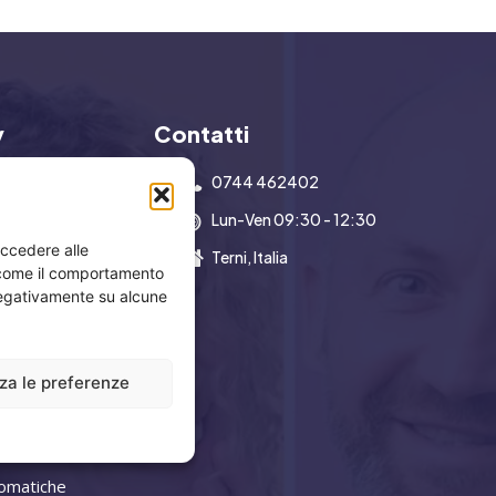
y
Contatti
0744 462402
Lun-Ven 09:30 - 12:30
accedere alle
a Aziendale
Terni, Italia
i come il comportamento
ration
 negativamente su alcune
Operativo
g Noleggio
zza le preferenze
 Profumi
ife
omatiche