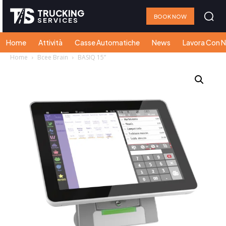
TRUCKING
BOOK NOW
SERVICES
Home
Attività
Casse Automatiche
News
Lavora Con N
Home
Bcee Brain
BASIQ 15”