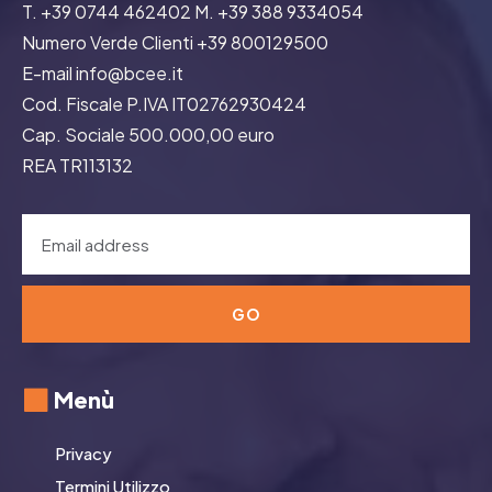
T. +39 0744 462402 M. +39 388 9334054
Numero Verde Clienti +39 800129500
E-mail info@bcee.it
Cod. Fiscale P.IVA IT02762930424
Cap. Sociale 500.000,00 euro
REA TR113132
GO
Menù
Privacy
Termini Utilizzo