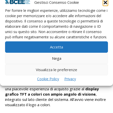
Gestisci Consenso Cookie
Prima stampante al mondo con apertura automatica
Per fornire le migliori esperienze, utilizziamo tecnologie come i
rotativa, ultracompatta, rotolo 80/78, taglierina automatica
cookie per memorizzare e/o accedere alle informazioni del
(garantita 1 milione di tagli). L’alta velocità di stampa ti
dispositivo. Il consenso a queste tecnologie ci permetterà di
permette di risparmiare tempo prezioso e grazie
elaborare dati come il comportamento di navigazione o ID
alla
testina termica di alta qualità
, questa stampante
unici su questo sito. Non acconsentire o ritirare il consenso
offre prestazioni estremamente affidabili.
può influire negativamente su alcune caratteristiche e funzioni.
Il modulo centrale della stampante è
omologato
dall’Agenzia delle Entrate come Registratore
Accetta
Telematico
, pronto per l’invio telematico dei corrispettivi,
ed è inoltre già
omologato per la lotteria degli
Nega
scontrini
.
Visualizza le preferenze
CUSTOMER DISPLAY A COLORI
Cookie Policy
Privacy
Dai ai tuoi clienti una visione chiara delle transazioni e offri
una piacevole esperienza di acquisto grazie al
display
grafico TFT a colori con ampio angolo di visione
,
integrato sul lato cliente del sistema. All’avvio viene inoltre
visualizzato il logo a colori.