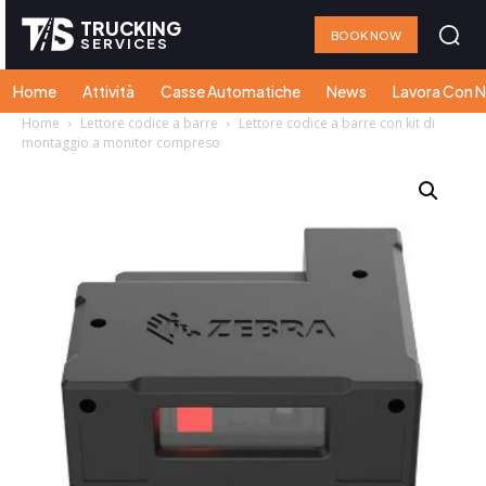
TRUCKING
BOOK NOW
SERVICES
Home
Attività
Casse Automatiche
News
Lavora Con N
Home
Lettore codice a barre
Lettore codice a barre con kit di
montaggio a monitor compreso