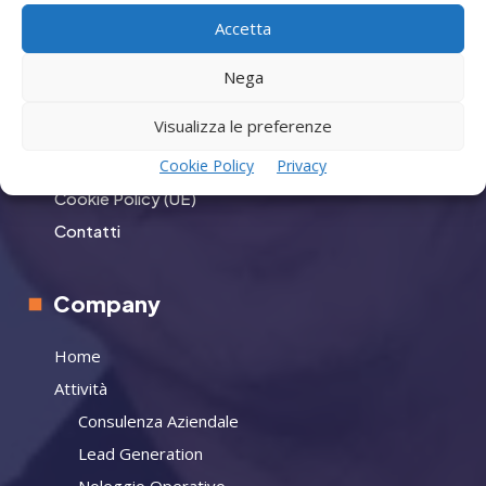
Accetta
Menù
Nega
Privacy
Visualizza le preferenze
Termini Utilizzo
Cookie Policy
Privacy
Iscrizione Newsletter
Cookie Policy (UE)
Contatti
Company
Home
Attività
Consulenza Aziendale
Lead Generation
Noleggio Operativo