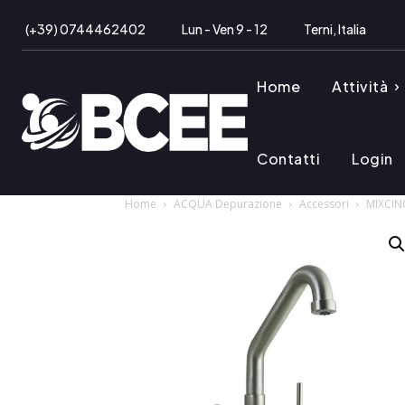
(+39) 0744462402
Lun - Ven 9 - 12
Terni, Italia
Home
Attività
Contatti
Login
Home
ACQUA Depurazione
Accessori
MIXCIN