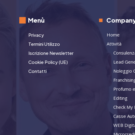
Menù
Compan
Home
Privacy
Attività
Termini Utilizzo
Consulenz
Iscrizione Newsletter
Lead Gene
Cookie Policy (UE)
Noleggio 
Contatti
Franchisin
Profumo e
Editing
Check My L
Casse Aut
WEB Digit
Microcred