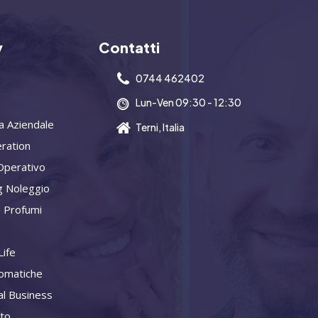
y
Contatti
0744 462402
Lun-Ven 09:30 - 12:30
a Aziendale
Terni, Italia
ration
Operativo
g Noleggio
 Profumi
ife
omatiche
al Business
ito