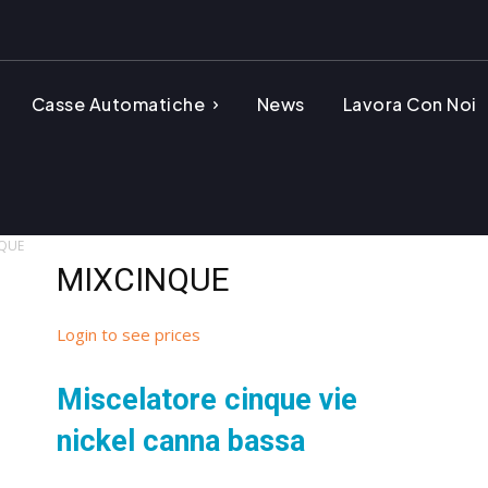
Casse Automatiche
News
Lavora Con Noi
QUE
MIXCINQUE
Login to see prices
Miscelatore cinque vie
nickel canna bassa