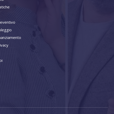
tiche
reventivo
oleggio
inanziamento
ivacy
oi