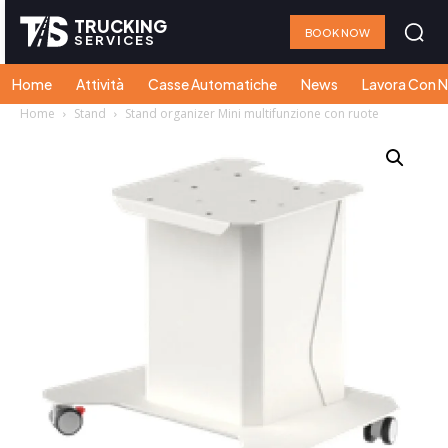
TRUCKING
BOOK NOW
SERVICES
Home
Attività
Casse Automatiche
News
Lavora Con N
Home
Stand
Stand organizer Mini multifunzione con ruote