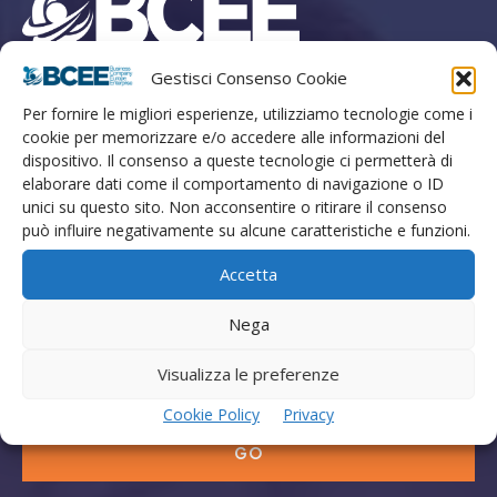
Gestisci Consenso Cookie
Marketing Finanza Innovazione
Per fornire le migliori esperienze, utilizziamo tecnologie come i
Strada di Cardeto 57, Terni, Italia
cookie per memorizzare e/o accedere alle informazioni del
T. +39 0744 462402 M. +39 388 9334054
dispositivo. Il consenso a queste tecnologie ci permetterà di
Numero Verde Clienti +39 800129500
elaborare dati come il comportamento di navigazione o ID
unici su questo sito. Non acconsentire o ritirare il consenso
E-mail info@bcee.it
può influire negativamente su alcune caratteristiche e funzioni.
Cod. Fiscale P.IVA IT02762930424
Cap. Sociale 500.000,00 euro
Accetta
REA TR113132
Nega
Visualizza le preferenze
Cookie Policy
Privacy
GO