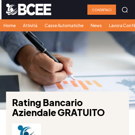
CONTATTACI
Home
Attività
Casse Automatiche
News
Lavora Con N
Rating Bancario
Aziendale GRATUITO