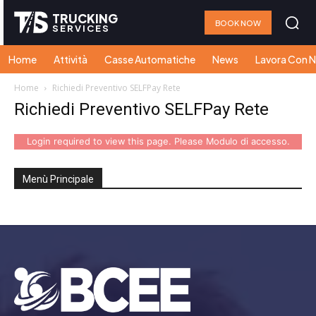
TRUCKING
BOOK NOW
SERVICES
Home
Attività
Casse Automatiche
News
Lavora Con N
Home
Richiedi Preventivo SELFPay Rete
Richiedi Preventivo SELFPay Rete
Login required to view this page. Please
Modulo di accesso
.
Menù Principale