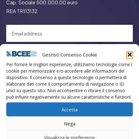
Cap. Sociale 500.000,00 euro
REA TR113132
GO
Gestisci Consenso Cookie
Per fornire le migliori esperienze, utilizziamo tecnologie come i
cookie per memorizzare e/o accedere alle informazioni del
Menù
dispositivo. Il consenso a queste tecnologie ci permetterà di
elaborare dati come il comportamento di navigazione o ID
unici su questo sito. Non acconsentire o ritirare il consenso
Privacy
può influire negativamente su alcune caratteristiche e funzioni.
Termini Utilizzo
Accetta
Iscrizione Newsletter
Cookie Policy (UE)
Nega
Contatti
Visualizza le preferenze