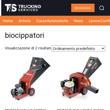
TRUCKING
BOOK NOW
SERVICES
Home
Attività
Casse Automatiche
News
Lavora Con N
biocippatori
Visualizzazione di 2 risultati