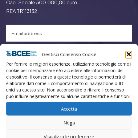
Cap. Sociale 500.000,00 euro
REA TR113132
GO
Gestisci Consenso Cookie
Per fornire le migliori esperienze, utilizziamo tecnologie come i
cookie per memorizzare e/o accedere alle informazioni del
Menù
dispositivo. Il consenso a queste tecnologie ci permetterà di
elaborare dati come il comportamento di navigazione o ID
unici su questo sito. Non acconsentire o ritirare il consenso
Privacy
può influire negativamente su alcune caratteristiche e funzioni.
Termini Utilizzo
Accetta
Iscrizione Newsletter
Cookie Policy (UE)
Nega
Contatti
Visualizza le preferenze