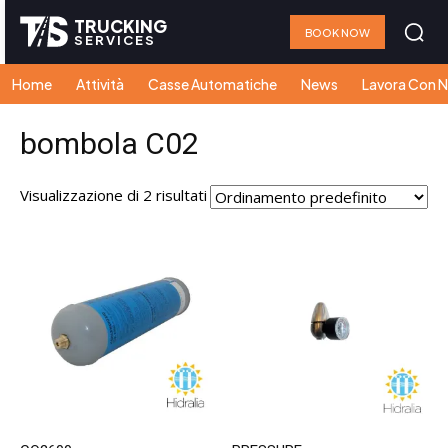
TRUCKING
BOOK NOW
SERVICES
Home
Attività
Casse Automatiche
News
Lavora Con N
bombola C02
Visualizzazione di 2 risultati