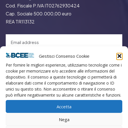
Cod. Fiscale P.IVA IT02762930424
Cap. Sociale 500.000,00 euro
REA TR113132
Gestisci Consenso Cookie
GO
Per fornire le migliori esperienze, utilizziamo tecnologie come i
cookie per memorizzare e/o accedere alle informazioni del
dispositivo. Il consenso a queste tecnologie ci permetterà di
Menù
elaborare dati come il comportamento di navigazione o ID
unici su questo sito. Non acconsentire o ritirare il consenso
può influire negativamente su alcune caratteristiche e funzioni.
Privacy
Termini Utilizzo
Accetta
Iscrizione Newsletter
Nega
Cookie Policy (UE)