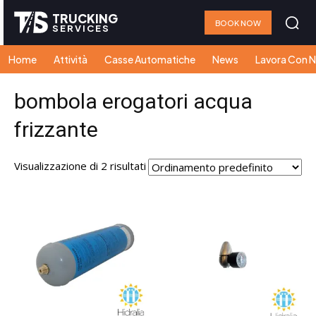
TRUCKING
BOOK NOW
SERVICES
Home
Attività
Casse Automatiche
News
Lavora Con N
bombola erogatori acqua
frizzante
Visualizzazione di 2 risultati