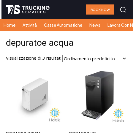
TRUCKING
BOOK NOW
SERVICES
Home
Attività
Casse Automatiche
News
Lavora Con N
depuratoe acqua
Visualizzazione di 3 risultati