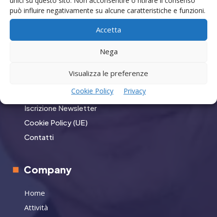
unici su questo sito. Non acconsentire o ritirare il consenso
può influire negativamente su alcune caratteristiche e funzioni.
GO
Accetta
Nega
Menù
Visualizza le preferenze
Privacy
Cookie Policy
Privacy
Termini Utilizzo
Iscrizione Newsletter
Cookie Policy (UE)
Contatti
Company
Home
Attività