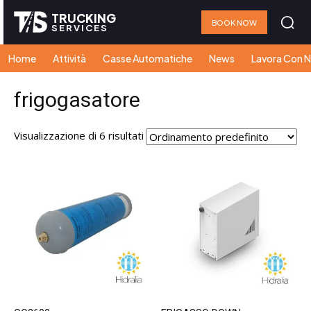
TRUCKING
BOOK NOW
SERVICES
Home
Attività
Casse Automatiche
News
Lavora Con N
frigogasatore
Visualizzazione di 6 risultati