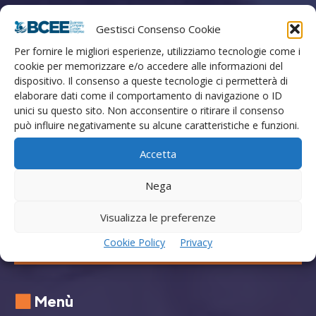
Marketing Finanza Innovazione
Gestisci Consenso Cookie
Strada di Cardeto 57, Terni, Italia
T. +39 0744 462402 M. +39 388 9334054
Per fornire le migliori esperienze, utilizziamo tecnologie come i
cookie per memorizzare e/o accedere alle informazioni del
Numero Verde Clienti +39 800129500
dispositivo. Il consenso a queste tecnologie ci permetterà di
E-mail info@bcee.it
elaborare dati come il comportamento di navigazione o ID
Cod. Fiscale P.IVA IT02762930424
unici su questo sito. Non acconsentire o ritirare il consenso
può influire negativamente su alcune caratteristiche e funzioni.
Cap. Sociale 500.000,00 euro
REA TR113132
Accetta
Nega
Visualizza le preferenze
Cookie Policy
Privacy
GO
Menù