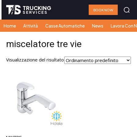
TRUCKING
BOOK NOW
SERVICES
Home
Attività
Casse Automatiche
News
Lavora Con N
miscelatore tre vie
Visualizzazione del risultato