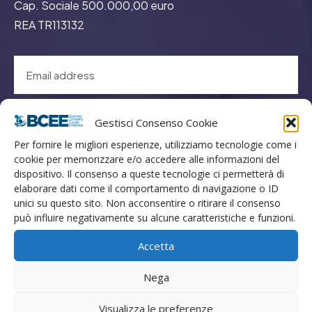
Cap. Sociale 500.000,00 euro
REA TR113132
GO
Gestisci Consenso Cookie
Per fornire le migliori esperienze, utilizziamo tecnologie come i
cookie per memorizzare e/o accedere alle informazioni del
Menù
dispositivo. Il consenso a queste tecnologie ci permetterà di
elaborare dati come il comportamento di navigazione o ID
unici su questo sito. Non acconsentire o ritirare il consenso
Privacy
può influire negativamente su alcune caratteristiche e funzioni.
Termini Utilizzo
Accetta
Iscrizione Newsletter
Cookie Policy (UE)
Nega
Contatti
Visualizza le preferenze