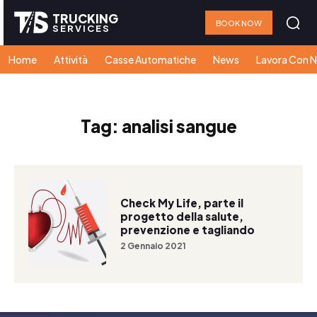
TRUCKING
BOOK NOW
SERVICES
Home
Attività
Casse Automatiche
News
Lavora Con N
Tag:
analisi sangue
Check My Life, parte il
progetto della salute,
prevenzione e tagliando
2 Gennaio 2021