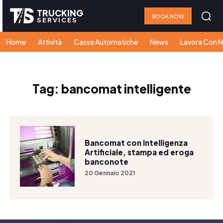
TRUCKING
BOOK NOW
SERVICES
Home
Attività
Casse Automatiche
News
Lavora Con N
Tag:
bancomat intelligente
Bancomat con Intelligenza
Artificiale, stampa ed eroga
banconote
20 Gennaio 2021