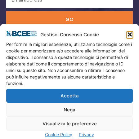
GO
Gestisci Consenso Cookie
Menù
Per fornire le migliori esperienze, utilizziamo tecnologie come i
cookie per memorizzare e/o accedere alle informazioni del
dispositivo. Il consenso a queste tecnologie ci permetterà di
Privacy
elaborare dati come il comportamento di navigazione o ID
Termini Utilizzo
unici su questo sito. Non acconsentire o ritirare il consenso
Iscrizione Newsletter
può influire negativamente su alcune caratteristiche e
funzioni.
Cookie Policy (UE)
Accetta
Contatti
Nega
Company
Visualizza le preferenze
Home
Cookie Policy
Privacy