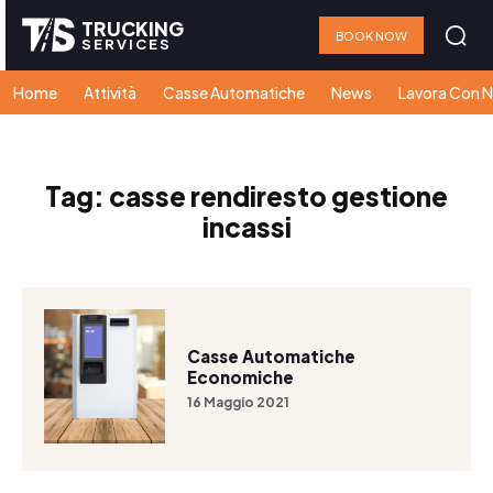
TRUCKING
BOOK NOW
SERVICES
Home
Attività
Casse Automatiche
News
Lavora Con N
Tag:
casse rendiresto gestione
incassi
Casse Automatiche
Economiche
16 Maggio 2021