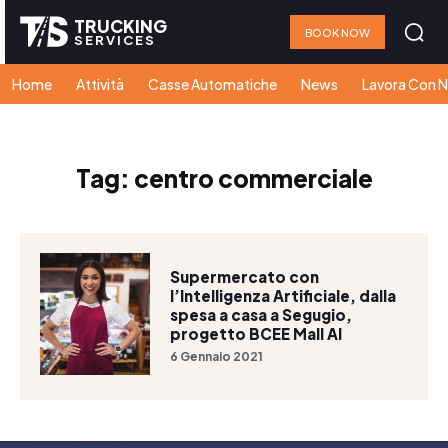
TRUCKING
BOOK NOW
SERVICES
Home
Attività
Casse Automatiche
News
Lavora Con N
Tag:
centro commerciale
Supermercato con
l’Intelligenza Artificiale, dalla
spesa a casa a Segugio,
progetto BCEE Mall AI
6 Gennaio 2021