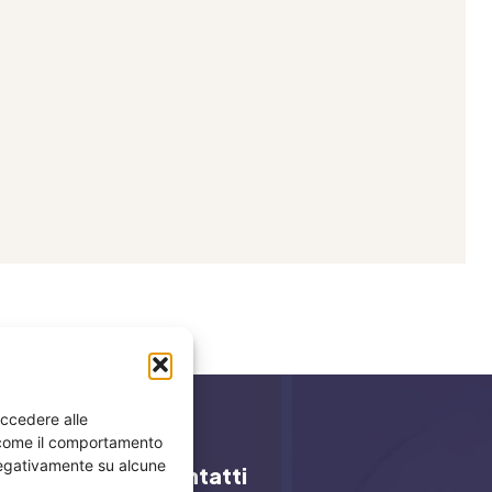
accedere alle
i come il comportamento
 negativamente su alcune
y
Contatti