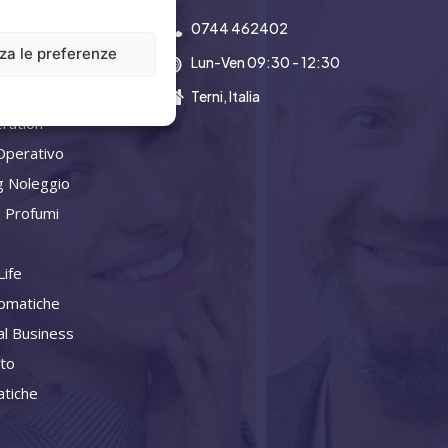
0744 462402
zza le preferenze
Lun-Ven 09:30 - 12:30
a Aziendale
Terni, Italia
ration
Operativo
g Noleggio
 Profumi
ife
omatiche
al Business
ito
tiche