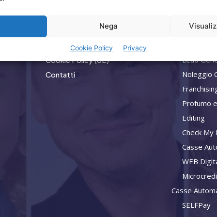
Home
Privacy
a
Nega
Visuali
Attività
Termini Utilizzo
Consulenz
Iscrizione Newsletter
Cookie Policy
Privacy
Lead Gene
Cookie Policy (UE)
Noleggio 
Contatti
Franchisin
Profumo e
Editing
Check My L
Casse Aut
WEB Digit
Microcred
Casse Automa
SELFPay