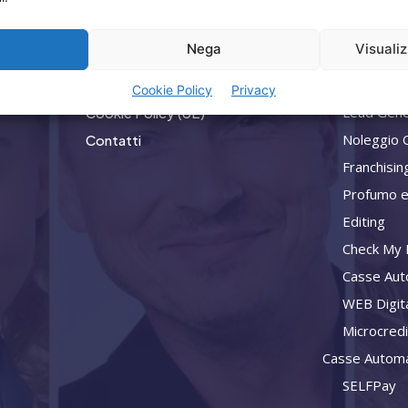
Home
Privacy
a
Nega
Visuali
Attività
Termini Utilizzo
Consulenz
Iscrizione Newsletter
Cookie Policy
Privacy
Lead Gene
Cookie Policy (UE)
Noleggio 
Contatti
Franchisin
Profumo e
Editing
Check My L
Casse Aut
WEB Digit
Microcred
Casse Automa
SELFPay