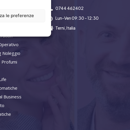
0744 462402
zza le preferenze
Lun-Ven 09:30 - 12:30
a Aziendale
Terni, Italia
ration
Operativo
g Noleggio
 Profumi
ife
omatiche
al Business
ito
tiche