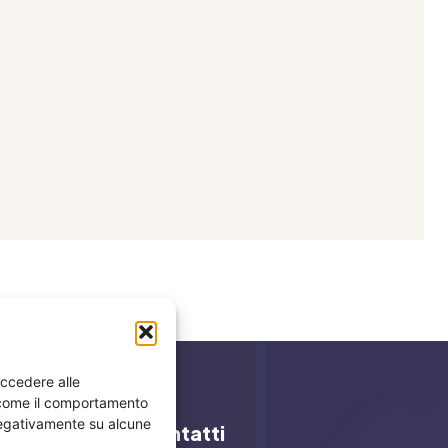
accedere alle
i come il comportamento
 negativamente su alcune
y
Contatti