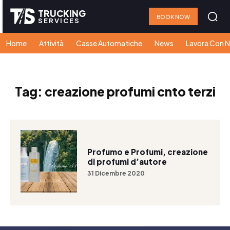
TRUCKING
BOOK NOW
SERVICES
Home
Attività
Casse Automatiche
News
Lavora Con N
Tag:
creazione profumi cnto terzi
Profumo e Profumi, creazione
di profumi d’autore
31 Dicembre 2020