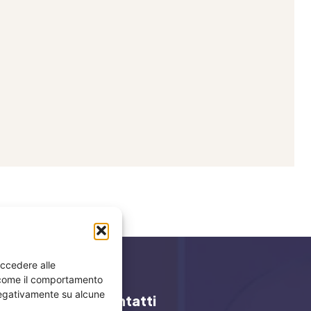
accedere alle
i come il comportamento
 negativamente su alcune
y
Contatti