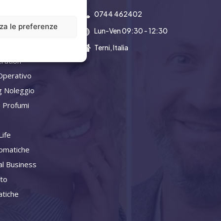
0744 462402
zza le preferenze
Lun-Ven 09:30 - 12:30
a Aziendale
Terni, Italia
ration
Operativo
g Noleggio
 Profumi
ife
omatiche
al Business
ito
tiche