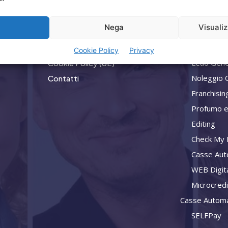
Home
Privacy
a
Nega
Visuali
Attività
Termini Utilizzo
Consulenz
Iscrizione Newsletter
Cookie Policy
Privacy
Lead Gene
Cookie Policy (UE)
Noleggio 
Contatti
Franchisin
Profumo e
Editing
Check My L
Casse Aut
WEB Digit
Microcred
Casse Automa
SELFPay