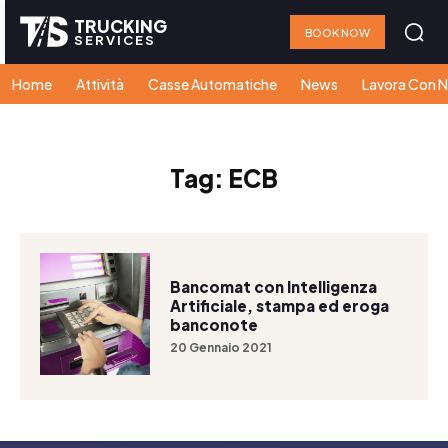
TRUCKING
BOOK NOW
SERVICES
Home
Attività
Casse Automatiche
News
Lavora Con N
Tag:
ECB
Bancomat con Intelligenza
Artificiale, stampa ed eroga
banconote
20 Gennaio 2021