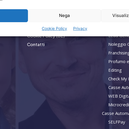
Home
Privacy
a
Nega
Visuali
Attività
Termini Utilizzo
Consulenz
Iscrizione Newsletter
Cookie Policy
Privacy
Lead Gene
Cookie Policy (UE)
Noleggio 
Contatti
Franchisin
Profumo e
Editing
Check My L
Casse Aut
WEB Digit
Microcred
Casse Automa
SELFPay