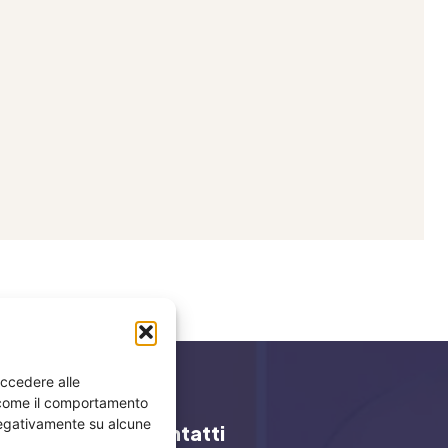
accedere alle
i come il comportamento
 negativamente su alcune
y
Contatti