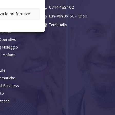
0744 462402
zza le preferenze
Lun-Ven 09:30 - 12:30
a Aziendale
Terni, Italia
ration
Operativo
g Noleggio
 Profumi
ife
omatiche
al Business
ito
tiche