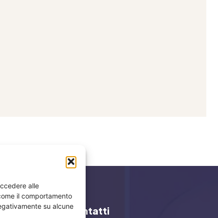
accedere alle
i come il comportamento
 negativamente su alcune
y
Contatti