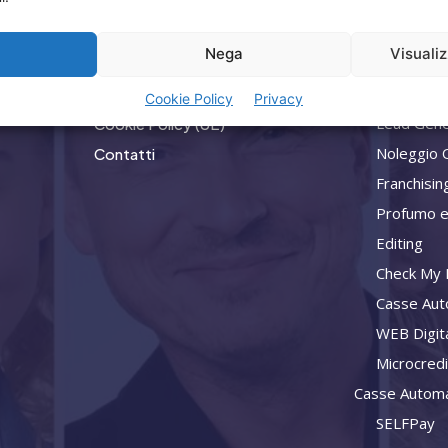
Home
Privacy
a
Nega
Visuali
Attività
Termini Utilizzo
Consulenz
Iscrizione Newsletter
Cookie Policy
Privacy
Lead Gene
Cookie Policy (UE)
Noleggio 
Contatti
Franchisin
Profumo e
Editing
Check My L
Casse Aut
WEB Digit
Microcred
Casse Automa
SELFPay