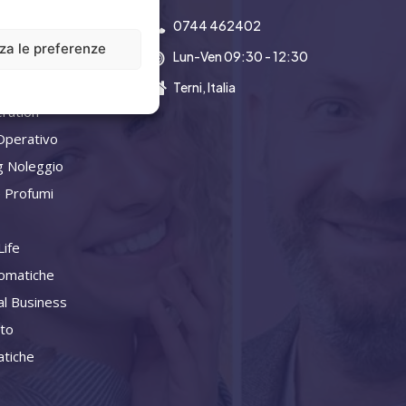
0744 462402
zza le preferenze
Lun-Ven 09:30 - 12:30
a Aziendale
Terni, Italia
ration
Operativo
g Noleggio
 Profumi
ife
omatiche
al Business
ito
tiche