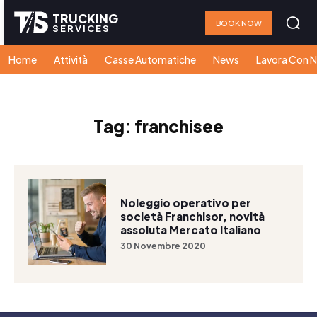
TRUCKING
BOOK NOW
SERVICES
Home
Attività
Casse Automatiche
News
Lavora Con N
Tag:
franchisee
Noleggio operativo per
società Franchisor, novità
assoluta Mercato Italiano
30 Novembre 2020