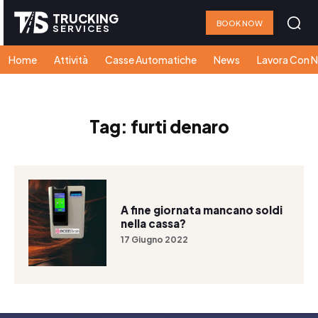
TRUCKING
BOOK NOW
SERVICES
Home
Attività
Casse Automatiche
News
Lavora Con N
Tag:
furti denaro
A fine giornata mancano soldi
nella cassa?
17 Giugno 2022