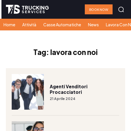
TRUCKING
BOOK NOW
SERVICES
Home
Attività
Casse Automatiche
News
Lavora Con N
Tag:
lavora con noi
Agenti Venditori
Procacciatori
21 Aprile 2024