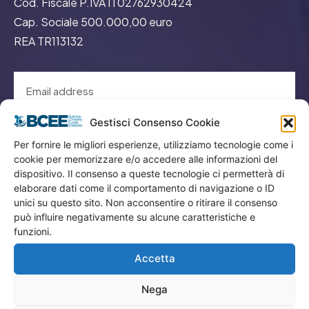
Cod. Fiscale P.IVA IT02762930424
Cap. Sociale 500.000,00 euro
REA TR113132
Gestisci Consenso Cookie
GO
Per fornire le migliori esperienze, utilizziamo tecnologie come i
cookie per memorizzare e/o accedere alle informazioni del
dispositivo. Il consenso a queste tecnologie ci permetterà di
Menù
elaborare dati come il comportamento di navigazione o ID
unici su questo sito. Non acconsentire o ritirare il consenso
può influire negativamente su alcune caratteristiche e
Privacy
funzioni.
Termini Utilizzo
Accetta
Iscrizione Newsletter
Cookie Policy (UE)
Nega
Contatti