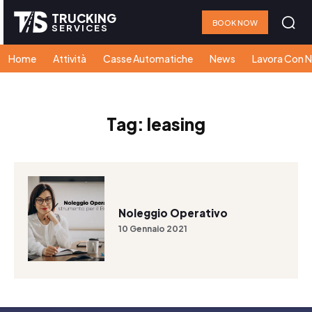
TRUCKING
BOOK NOW
SERVICES
Home
Attività
Casse Automatiche
News
Lavora Con N
Tag:
leasing
Noleggio Operativo
10 Gennaio 2021