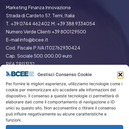
Marketing Finanza Innovazione
Strada di Cardeto 57, Terni, Italia
T. +39 0744 462402 M. +39 388 9334054
Numero Verde Clienti +39 800129500
E-mail info@bcee.it
Cod. Fiscale P.IVA IT02762930424
Cap. Sociale 500.000,00 euro
REA TR113132
Gestisci Consenso Cookie
Per fornire le migliori esperienze, utilizziamo tecnologie come i
cookie per memorizzare e/o accedere alle informazioni del
dispositivo. Il consenso a queste tecnologie ci permetterà di
elaborare dati come il comportamento di navigazione o ID
GO
unici su questo sito. Non acconsentire o ritirare il consenso
può influire negativamente su alcune caratteristiche e
funzioni.
Menù