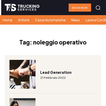
TRUCKING
BOOK NOW
SERVICES
Home
Attività
Casse Automatiche
News
Lavora Con N
Tag:
noleggio operativo
Lead Generation
21 Febbraio 2022