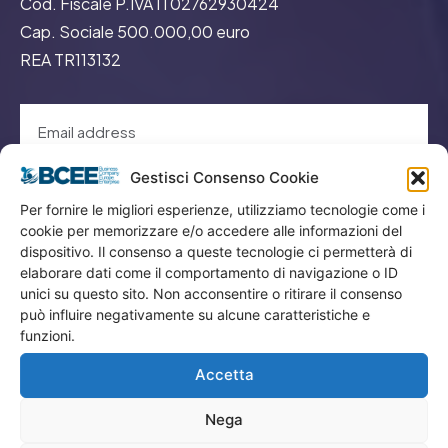
Cod. Fiscale P.IVA IT02762930424
Cap. Sociale 500.000,00 euro
REA TR113132
Gestisci Consenso Cookie
GO
Per fornire le migliori esperienze, utilizziamo tecnologie come i
cookie per memorizzare e/o accedere alle informazioni del
dispositivo. Il consenso a queste tecnologie ci permetterà di
Menù
elaborare dati come il comportamento di navigazione o ID
unici su questo sito. Non acconsentire o ritirare il consenso
può influire negativamente su alcune caratteristiche e
Privacy
funzioni.
Termini Utilizzo
Accetta
Iscrizione Newsletter
Cookie Policy (UE)
Nega
Contatti