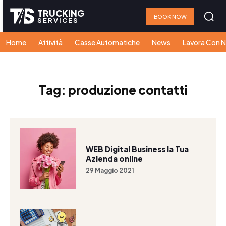
TRUCKING
BOOK NOW
SERVICES
Home
Attività
Casse Automatiche
News
Lavora Con N
Tag:
produzione contatti
WEB Digital Business la Tua
Azienda online
29 Maggio 2021