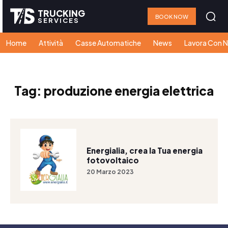
TRUCKING
BOOK NOW
SERVICES
Home
Attività
Casse Automatiche
News
Lavora Con N
Tag:
produzione energia elettrica
Energialia, crea la Tua energia
fotovoltaico
20 Marzo 2023