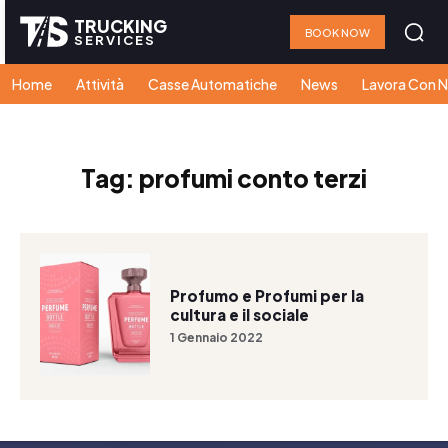
TRUCKING
BOOK NOW
SERVICES
Home
Attività
Casse Automatiche
News
Lavora Con N
Tag:
profumi conto terzi
Profumo e Profumi per la
cultura e il sociale
1 Gennaio 2022