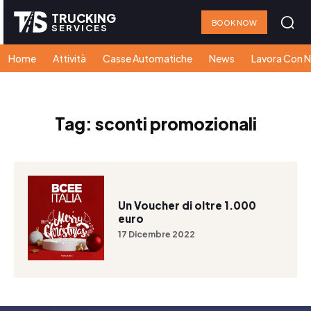
TRUCKING
BOOK NOW
SERVICES
Home
Attività
Casse Automatiche
News
Lavora Con N
Tag:
sconti promozionali
Un Voucher di oltre 1.000
euro
17 Dicembre 2022