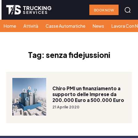
TRUCKING
BOOK NOW
SERVICES
Home
Attività
Casse Automatiche
News
Lavora Con N
Tag:
senza fidejussioni
Chiro PMI un finanziamento a
supporto delle Imprese da
200.000 Euro a 500.000 Euro
21 Aprile 2020