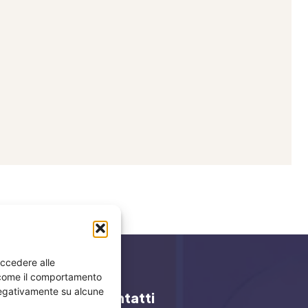
accedere alle
i come il comportamento
 negativamente su alcune
y
Contatti