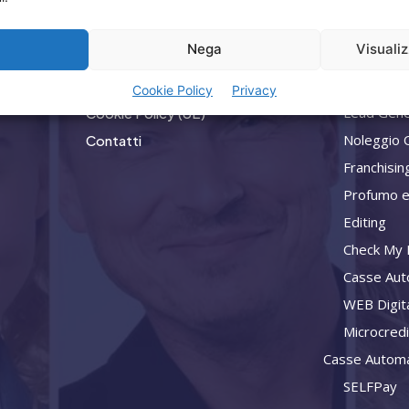
Home
Privacy
a
Nega
Visuali
Attività
Termini Utilizzo
Consulenz
Iscrizione Newsletter
Cookie Policy
Privacy
Lead Gene
Cookie Policy (UE)
Noleggio 
Contatti
Franchisin
Profumo e
Editing
Check My L
Casse Aut
WEB Digit
Microcred
Casse Automa
SELFPay