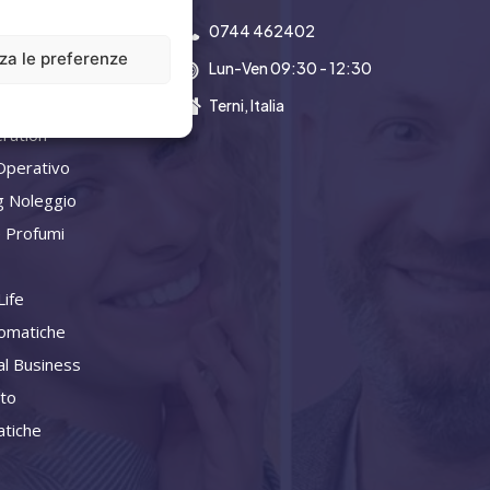
0744 462402
zza le preferenze
Lun-Ven 09:30 - 12:30
a Aziendale
Terni, Italia
ration
Operativo
g Noleggio
 Profumi
ife
omatiche
al Business
ito
tiche