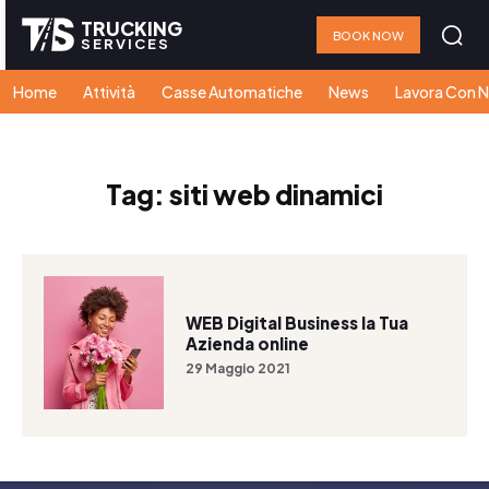
TRUCKING
BOOK NOW
SERVICES
Home
Attività
Casse Automatiche
News
Lavora Con N
Tag:
siti web dinamici
WEB Digital Business la Tua
Azienda online
29 Maggio 2021