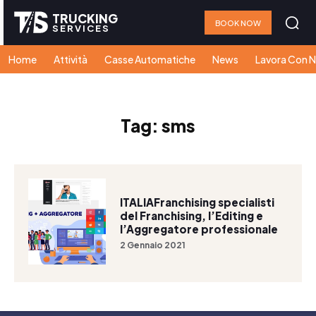
TRUCKING
BOOK NOW
SERVICES
Home
Attività
Casse Automatiche
News
Lavora Con N
Tag:
sms
ITALIAFranchising specialisti
del Franchising, l’Editing e
l’Aggregatore professionale
2 Gennaio 2021