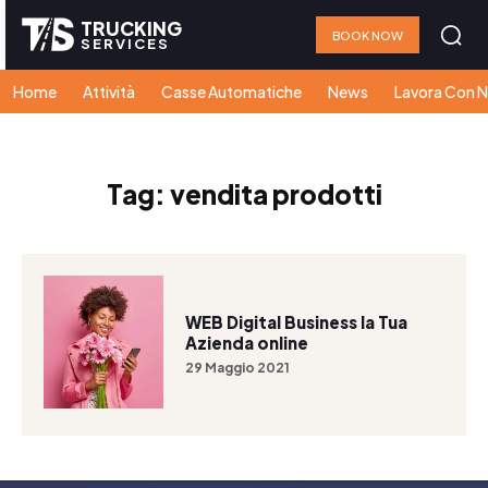
TRUCKING
BOOK NOW
SERVICES
Home
Attività
Casse Automatiche
News
Lavora Con N
Tag:
vendita prodotti
WEB Digital Business la Tua
Azienda online
29 Maggio 2021