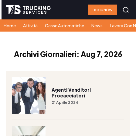
TRUCKING
BOOK NOW
SERVICES
Home
Attività
Casse Automatiche
News
Lavora Con N
Archivi Giornalieri: Aug 7, 2026
Agenti Venditori
Procacciatori
21 Aprile 2024