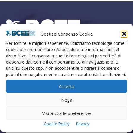
Gestisci Consenso Cookie
Per fornire le migliori esperienze, utilizziamo tecnologie come i
Marketing Finanza Innovazione
cookie per memorizzare e/o accedere alle informazioni del
dispositivo. Il consenso a queste tecnologie ci permetterà di
Strada di Cardeto 57, Terni, Italia
elaborare dati come il comportamento di navigazione o ID
T. +39 0744 462402 M. +39 388 9334054
unici su questo sito. Non acconsentire o ritirare il consenso
Numero Verde Clienti +39 800129500
può influire negativamente su alcune caratteristiche e funzioni.
E-mail info@bcee.it
Accetta
Cod. Fiscale P.IVA IT02762930424
Cap. Sociale 500.000,00 euro
Nega
REA TR113132
Visualizza le preferenze
Cookie Policy
Privacy